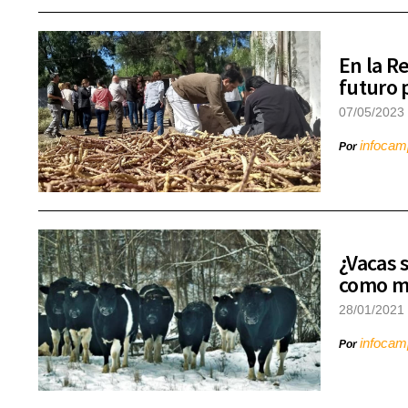
En la R
futuro 
07/05/2023
infoca
Por
¿Vacas 
como ma
28/01/2021
infoca
Por