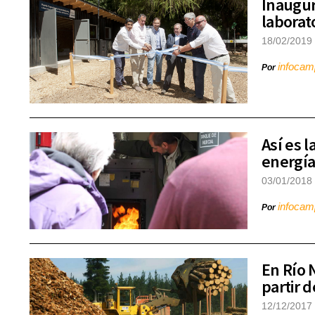
Inaugur
laborat
18/02/2019
infoca
Por
Así es 
energía
03/01/2018
infoca
Por
En Río 
partir 
12/12/2017