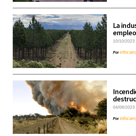
La indu
empleo 
10/10/2023
infoca
Por
Incendi
destruc
04/08/2023
infoca
Por