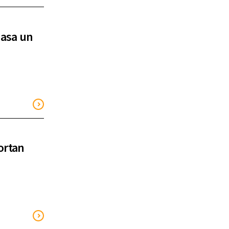
masa un
ortan