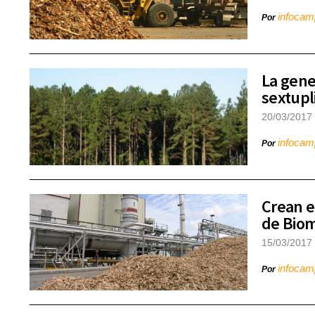
infoca
Por
La gene
sextupl
20/03/2017
infoca
Por
Crean e
de Bio
15/03/2017
infoca
Por