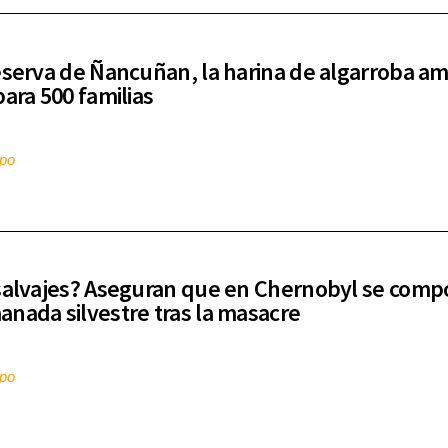
eserva de Ñancuñan, la harina de algarroba a
para 500 familias
mpo
salvajes? Aseguran que en Chernobyl se comp
nada silvestre tras la masacre
mpo