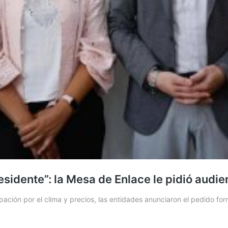
residente”: la Mesa de Enlace le pidió audi
pación por el clima y precios, las entidades anunciaron el pedido fo