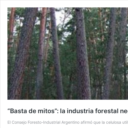
“Basta de mitos”: la industria forestal 
El Consejo Foresto-Industrial Argentino afirmó que la celulosa ut