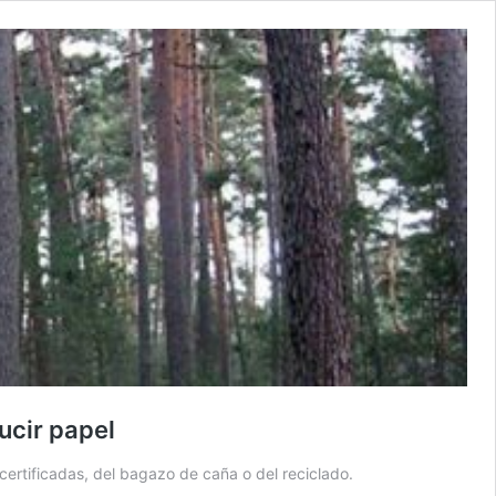
ucir papel
 certificadas, del bagazo de caña o del reciclado.