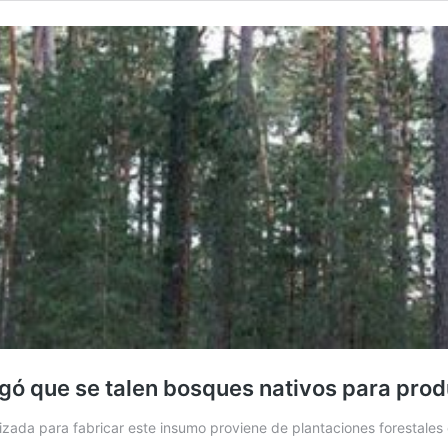
negó que se talen bosques nativos para prod
ilizada para fabricar este insumo proviene de plantaciones forestales