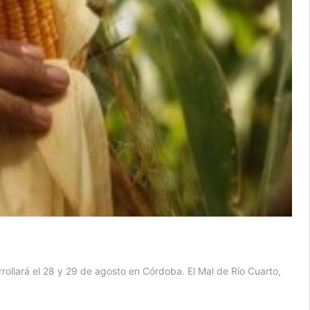
rrollará el 28 y 29 de agosto en Córdoba. El Mal de Río Cuarto,