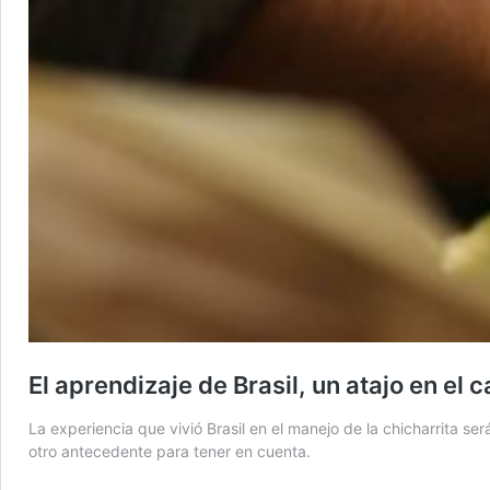
El aprendizaje de Brasil, un atajo en el 
La experiencia que vivió Brasil en el manejo de la chicharrita se
otro antecedente para tener en cuenta.