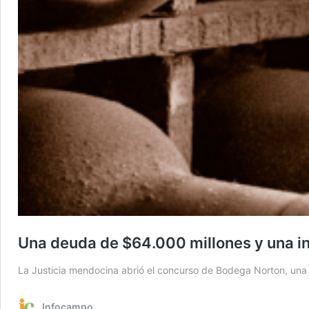
Una deuda de $64.000 millones y una int
La Justicia mendocina abrió el concurso de Bodega Norton, una 
Infocampo