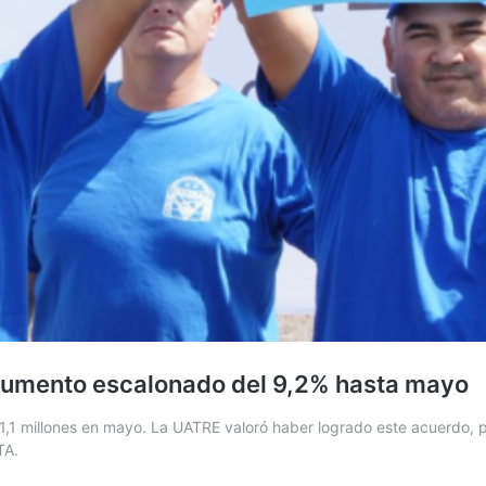
 aumento escalonado del 9,2% hasta mayo
 $ 1,1 millones en mayo. La UATRE valoró haber logrado este acuerdo, 
TA.