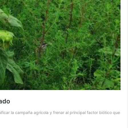
rado
icar la campaña agrícola y frenar al principal factor biótico que