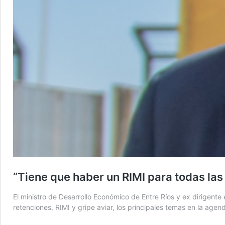
“Tiene que haber un RIMI para todas la
El ministro de Desarrollo Económico de Entre Ríos y ex dirigente
retenciones, RIMI y gripe aviar, los principales temas en la agen