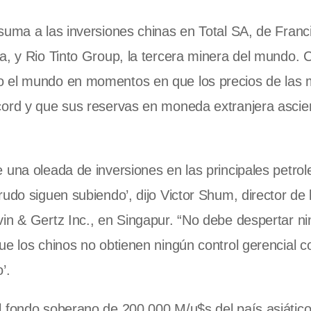
suma a las inversiones chinas en Total SA, de Franci
a, y Rio Tinto Group, la tercera minera del mundo. 
o el mundo en momentos en que los precios de las 
cord y que sus reservas en moneda extranjera asci
 una oleada de inversiones en las principales petrol
rudo siguen subiendo’, dijo Victor Shum, director de 
vin & Gertz Inc., en Singapur. “No debe despertar n
ue los chinos no obtienen ningún control gerencial c
’.
l fondo soberano de 200.000 M/u$s del país asiático