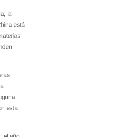
a, la
China está
materias
enden
eras
la
inguna
on esta
, el año