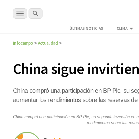
ÚLTIMAS NOTICIAS
CLIMA
Infocampo
Actualidad
>
>
China sigue invirtie
China compró una participación en BP Plc, su se
aumentar los rendimientos sobre las reservas d
China compró una participación en BP Plc, su segunda inversión en u
rendimientos sobre las rese