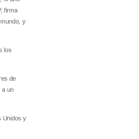
, firma
l mundo, y
s los
res de
 a un
s Unidos y