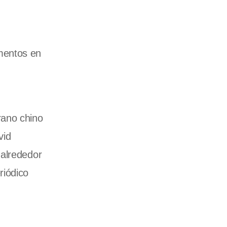
mentos en
rano chino
vid
 alrededor
riódico