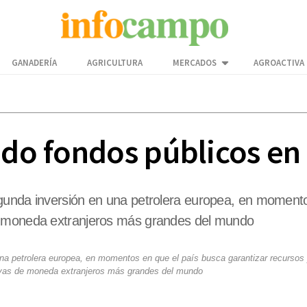
GANADERÍA
AGRICULTURA
MERCADOS
AGROACTIVA
ndo fondos públicos en
gunda inversión en una petrolera europea, en momento
e moneda extranjeros más grandes del mundo
na petrolera europea, en momentos en que el país busca garantizar recursos
rvas de moneda extranjeros más grandes del mundo