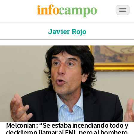
Javier Rojo
Melconian: “Se estaba incendiando todo y
decidieron llamar al FMI, pero al bombero