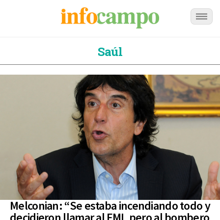
Saúl
Melconian: “Se estaba incendiando todo y
decidieron llamar al FMI, pero al bombero