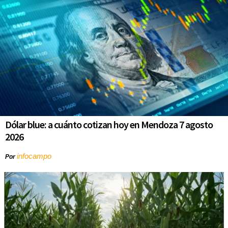
Dólar blue: a cuánto cotizan hoy en Mendoza 7 agosto
2026
infocampo
Por