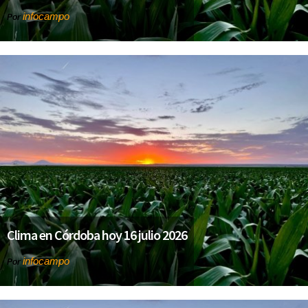
infocampo
Por
Clima en Córdoba hoy 16 julio 2026
infocampo
Por