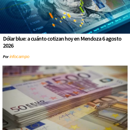
Dólar blue: a cuánto cotizan hoy en Mendoza 6 agosto
2026
infocampo
Por