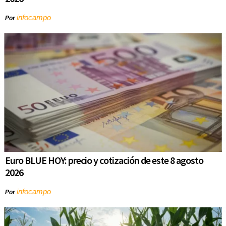
infocampo
Por
Euro BLUE HOY: precio y cotización de este 8 agosto
2026
infocampo
Por