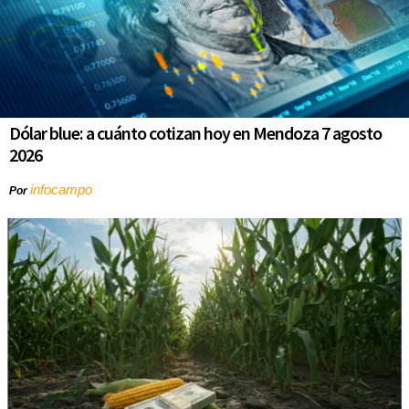
Dólar blue: a cuánto cotizan hoy en Mendoza 7 agosto
2026
infocampo
Por