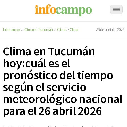
Infocampo
Clima en Tucumán
Clima
Clima
26 de abril de 2026
>
>
>
Clima en Tucumán
hoy:cuál es el
pronóstico del tiempo
según el servicio
meteorológico nacional
para el 26 abril 2026