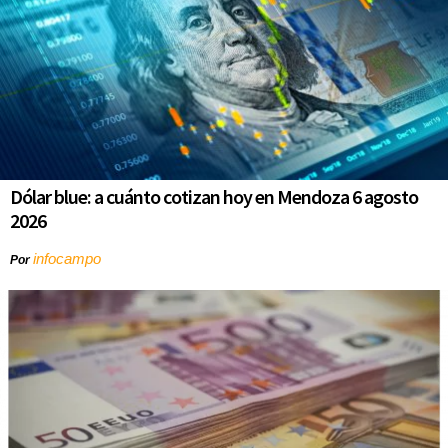
Dólar blue: a cuánto cotizan hoy en Mendoza 6 agosto
2026
infocampo
Por