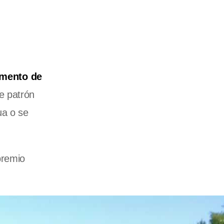
amento de
de patrón
ua o se
premio