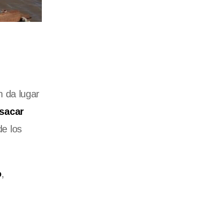
n da lugar
 sacar
de los
o
,