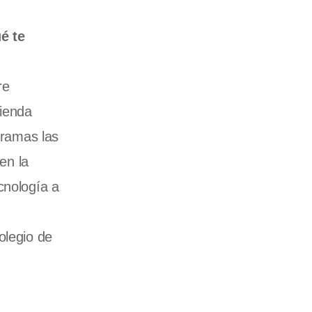
é te
re
cienda
ramas las
en la
cnología a
olegio de