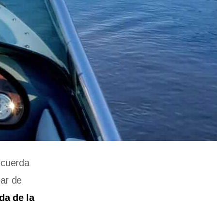
ecuerda
par de
da de la