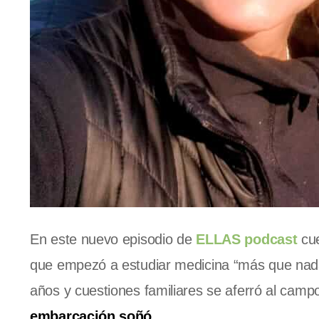
En este nuevo episodio de
ELLAS podcast
c
u
que empezó a estudiar medicina “más que nada 
años y cuestiones familiares se aferró al camp
embarcación soñó.