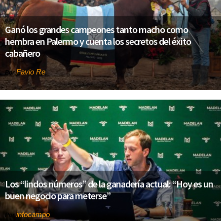
Ganó los grandes campeones tanto macho como
hembra en Palermo y cuenta los secretos del éxito
cabañero
Favio Re
Por
Los “lindos números” de la ganadería actual: “Hoy es un
buen negocio para meterse”
infocampo
Por