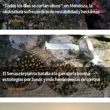
“Todos los días se cortan olivos”: en Mendoza, la
olivicultura sufre pérdida de rentabilidad y hectáreas
Sol Devia
Por
El Senasa le planta batalla a la garrapata bovina:
estrategias por zonas y más herramientas de control
infocampo
Por