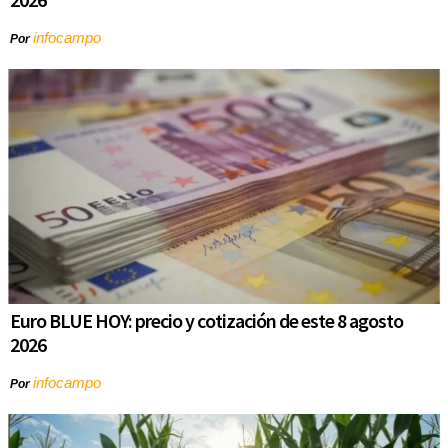
infocampo
Por
Euro BLUE HOY: precio y cotización de este 8 agosto
2026
infocampo
Por