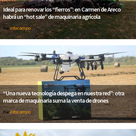
Ideal para renovar los “fierros”: en Carmen de Areco
habrá un “hot sale” de maquinaria agrícola
infocampo
Por
“Una nueva tecnología despega en nuestra red”: otra
marca de maquinaria suma la venta de drones
infocampo
Por