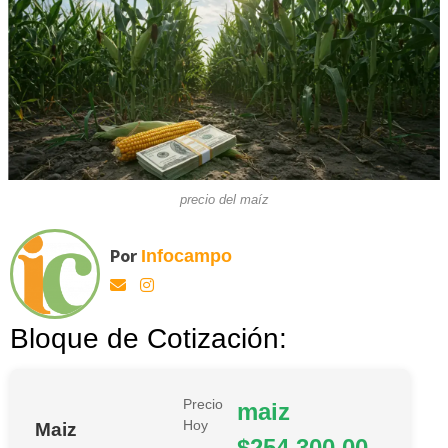
precio del maíz
Por
Infocampo
Bloque de Cotización:
Precio
maiz
Hoy
Maiz
$254.300,00