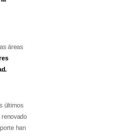
nas áreas
res
ad.
s últimos
s renovado
sporte han