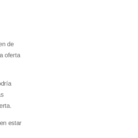
den de
a oferta
odría
as
erta.
en estar