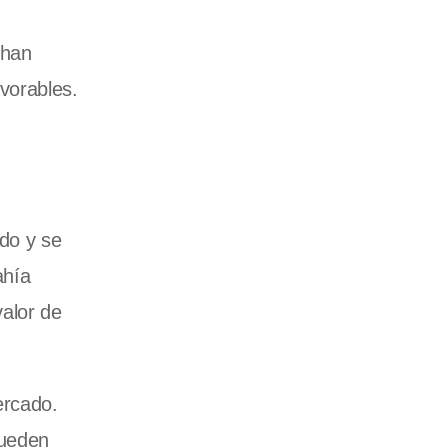
 han
vorables.
ado y se
ahía
valor de
ercado.
pueden