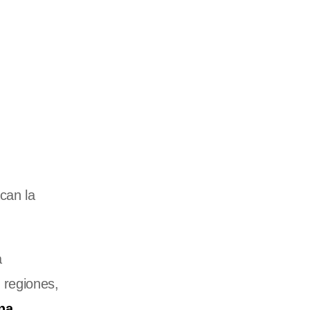
can la
a
 regiones,
na