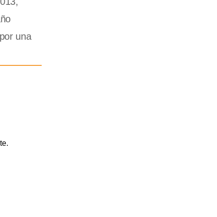
2013,
año
 por una
te.