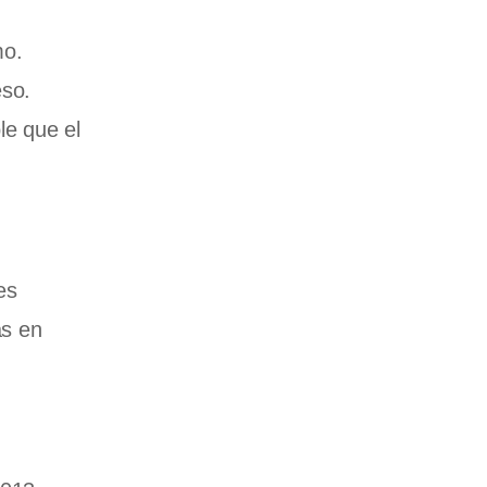
mo.
eso.
le que el
es
as en