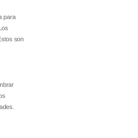
a para
 Los
Estos son
embrar
os
dades.