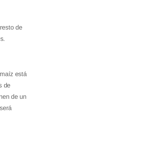
 resto de
s.
 maíz está
s de
enen de un
 será