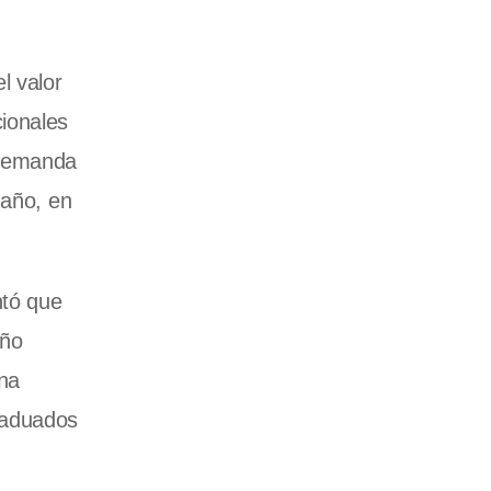
l valor
ionales
 demanda
 año, en
ntó que
año
ana
raduados