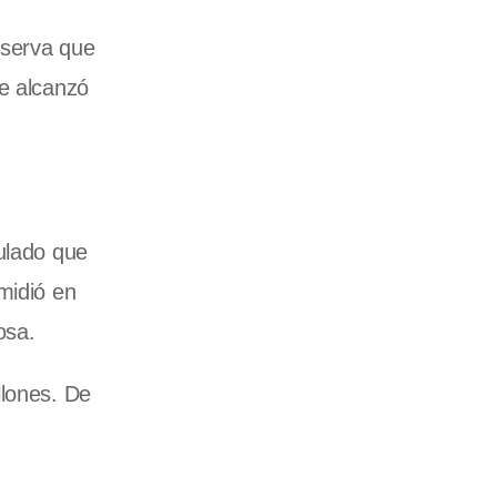
bserva que
ue alcanzó
culado que
midió en
osa.
llones. De