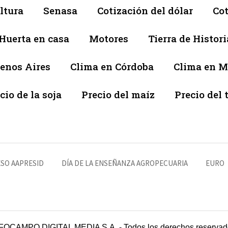
ltura
Senasa
Cotización del dólar
Cot
Huerta en casa
Motores
Tierra de Histori
enos Aires
Clima en Córdoba
Clima en 
cio de la soja
Precio del maíz
Precio del 
SO AAPRESID
DÍA DE LA ENSEÑANZA AGROPECUARIA
EURO
FOCAMPO DIGITAL MEDIA S.A. - Todos los derechos reservad