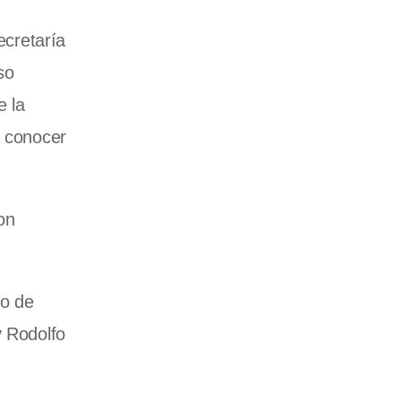
ecretaría
so
e la
a conocer
on
yo de
y Rodolfo