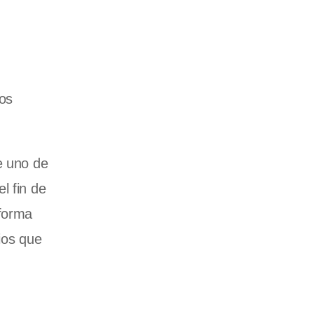
los
e uno de
l fin de
 forma
cios que