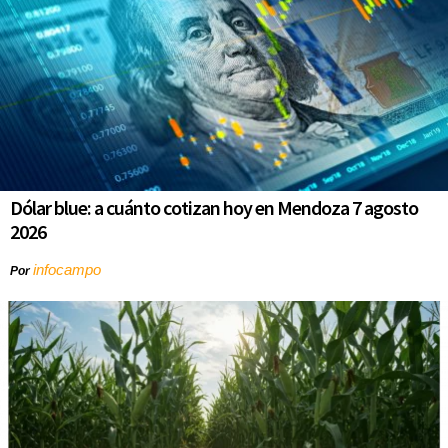
Dólar blue: a cuánto cotizan hoy en Mendoza 7 agosto
2026
infocampo
Por