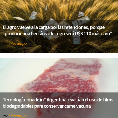
El agro vuelve a la carga por las retenciones, porque
“producir una hectárea de trigo será U$S 110 más caro”
infocampo
Por
Tecnología “made in” Argentina: evalúan el uso de films
biodegradables para conservar carne vacuna
infocampo
Por