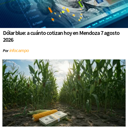
Dólar blue: a cuánto cotizan hoy en Mendoza 7 agosto
2026
infocampo
Por