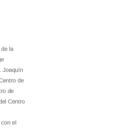
 de la
ge
r. Joaquín
 Centro de
tro de
del Centro
 con el