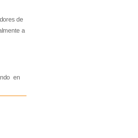
edores de
palmente a
tando en