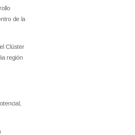
ollo
ntro de la
el Clúster
ia región
otencial,
a