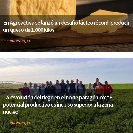
En Agroactiva se lanzó un desafío lácteo récord: producir
un queso de 1.000 kilos
infocampo
Por
La revolución del riego en el norte patagónico: “El
potencial productivo es incluso superior a la zona
núcleo”
infocampo
Por