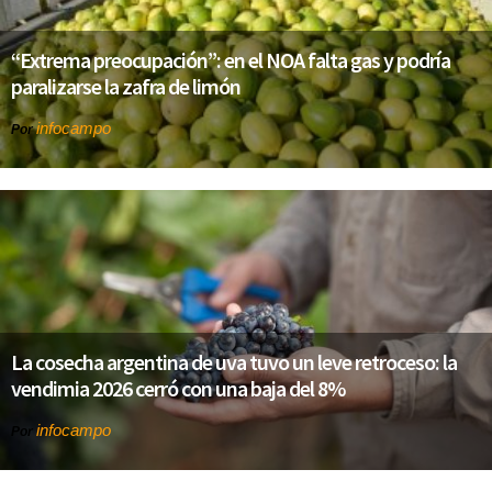
“Extrema preocupación”: en el NOA falta gas y podría
paralizarse la zafra de limón
infocampo
Por
La cosecha argentina de uva tuvo un leve retroceso: la
vendimia 2026 cerró con una baja del 8%
infocampo
Por