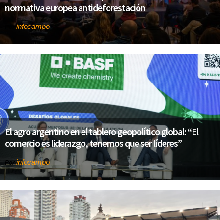
normativa europea antideforestación
infocampo
Por
El agro argentino en el tablero geopolítico global: “El
comercio es liderazgo, tenemos que ser líderes”
infocampo
Por