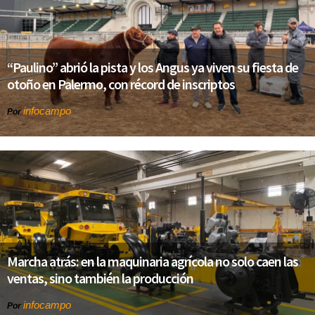
“Paulino” abrió la pista y los Angus ya viven su fiesta de
otoño en Palermo, con récord de inscriptos
infocampo
Por
Marcha atrás: en la maquinaria agrícola no solo caen las
ventas, sino también la producción
infocampo
Por