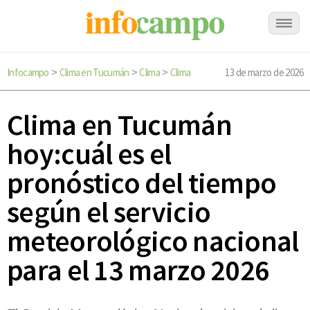
Infocampo
Clima en Tucumán
Clima
Clima
13 de marzo de 2026
>
>
>
Clima en Tucumán
hoy:cuál es el
pronóstico del tiempo
según el servicio
meteorológico nacional
para el 13 marzo 2026