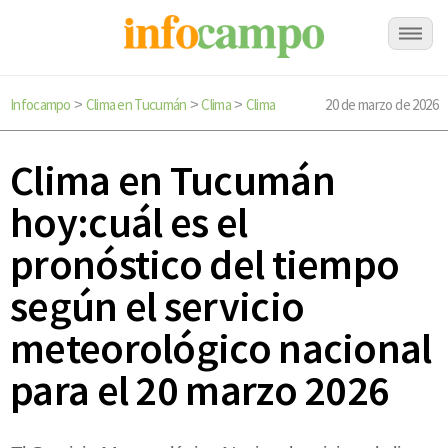
Infocampo
Clima en Tucumán
Clima
Clima
20 de marzo de 2026
>
>
>
Clima en Tucumán
hoy:cuál es el
pronóstico del tiempo
según el servicio
meteorológico nacional
para el 20 marzo 2026