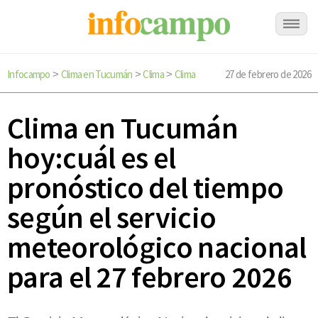
Infocampo
Clima en Tucumán
Clima
Clima
27 de febrero de 2026
>
>
>
Clima en Tucumán
hoy:cuál es el
pronóstico del tiempo
según el servicio
meteorológico nacional
para el 27 febrero 2026