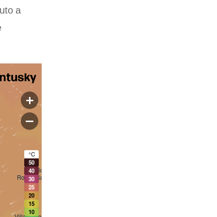
uto a
e