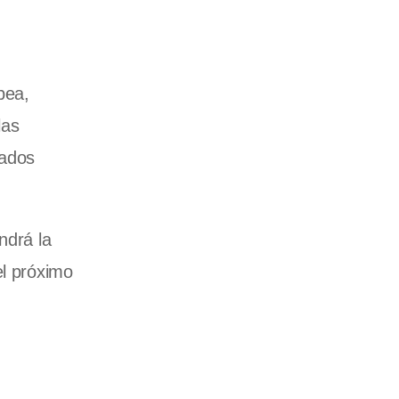
pea,
las
cados
ndrá la
el próximo