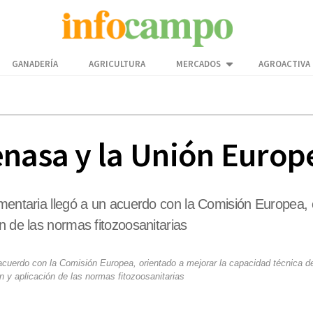
GANADERÍA
AGRICULTURA
MERCADOS
AGROACTIVA
enasa y la Unión Europ
imentaria llegó a un acuerdo con la Comisión Europea, 
n de las normas fitozoosanitarias
 acuerdo con la Comisión Europea, orientado a mejorar la capacidad técnica d
n y aplicación de las normas fitozoosanitarias