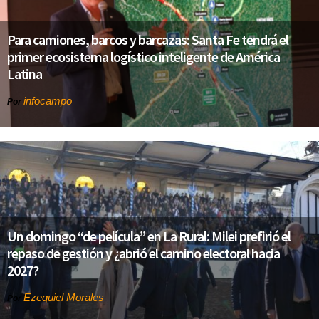
Para camiones, barcos y barcazas: Santa Fe tendrá el
primer ecosistema logístico inteligente de América
Latina
infocampo
Por
Un domingo “de película” en La Rural: Milei prefirió el
repaso de gestión y ¿abrió el camino electoral hacia
2027?
Ezequiel Morales
Por