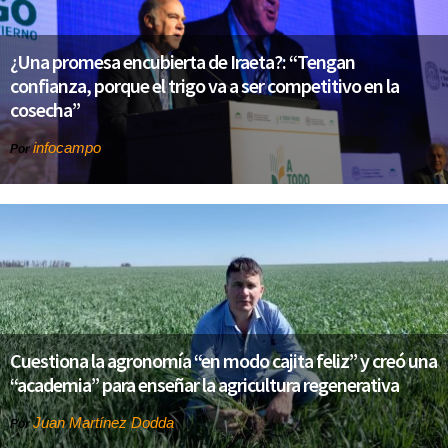
¿Una promesa encubierta de Iraeta?: “Tengan
confianza, porque el trigo va a ser competitivo en la
cosecha”
infocampo
Por
Cuestiona la agronomía “en modo cajita feliz” y creó una
“academia” para enseñar la agricultura regenerativa
Juan Martínez Dodda
Por