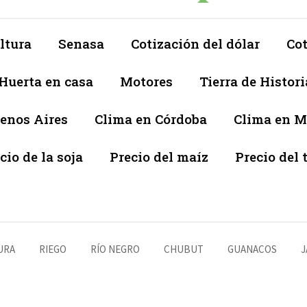
ltura
Senasa
Cotización del dólar
Cot
Huerta en casa
Motores
Tierra de Histori
enos Aires
Clima en Córdoba
Clima en 
cio de la soja
Precio del maíz
Precio del 
URA
RIEGO
RÍO NEGRO
CHUBUT
GUANACOS
J