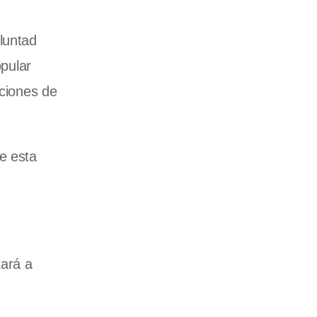
luntad
opular
cciones de
e esta
tará a