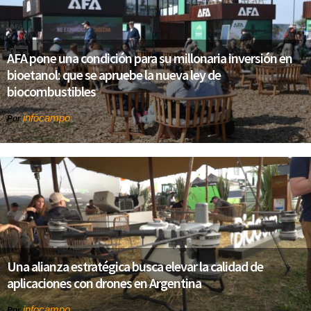
AFA pone una condición para su millonaria inversión en
bioetanol: que se apruebe la nueva ley de
biocombustibles
infocampo
Por
Una alianza estratégica busca elevar la calidad de
aplicaciones con drones en Argentina
infocampo
Por