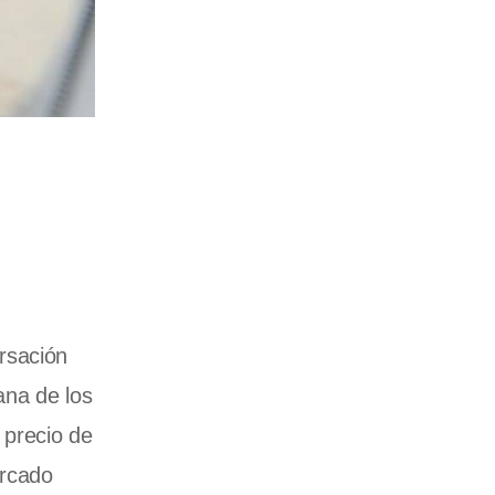
rsación
ana de los
 precio de
ercado