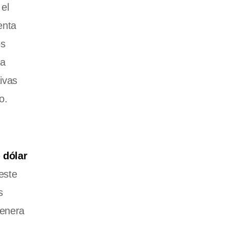
el
enta
os
la
ivas
o.
e
dólar
este
s
genera