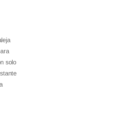
leja
para
on solo
stante
a