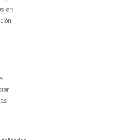
os en
ación
a
star
das