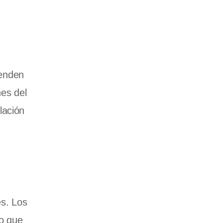
penden
nes del
lación
es. Los
lo que