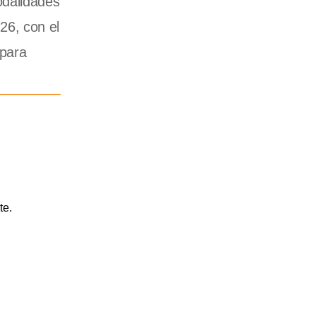
odalidades
26, con el
 para
te.