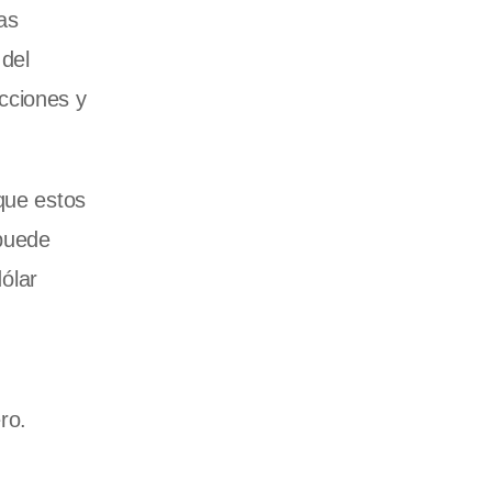
as
 del
icciones y
que estos
 puede
dólar
ro.