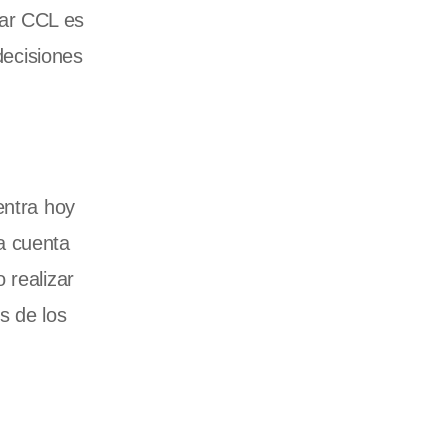
ólar CCL es
decisiones
entra hoy
a cuenta
 realizar
s de los