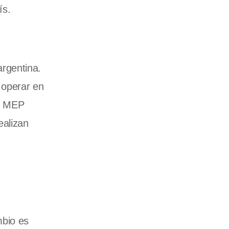
ís.
rgentina.
 operar en
ar MEP
ealizan
mbio es