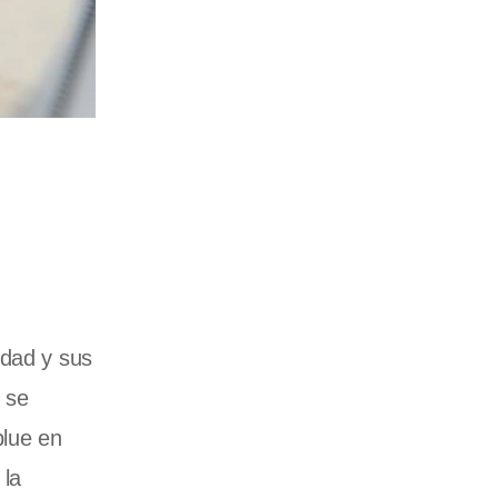
udad y sus
 se
blue en
 la