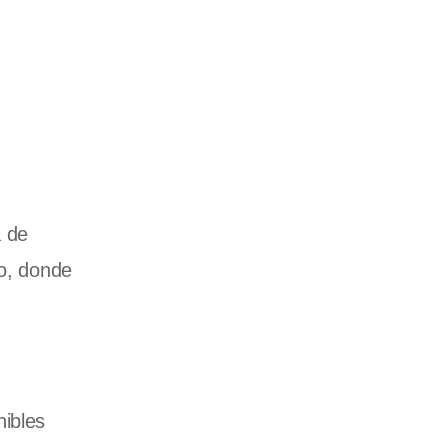
a de
lo, donde
ibles