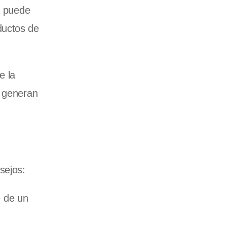
e puede
ductos de
e la
o generan
sejos:
e de un