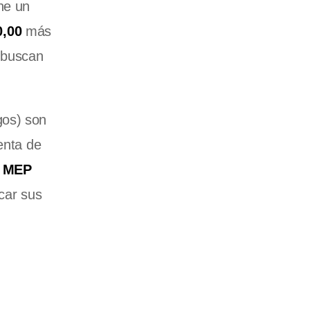
ne un
0,00
más
 buscan
gos) son
enta de
r MEP
icar sus