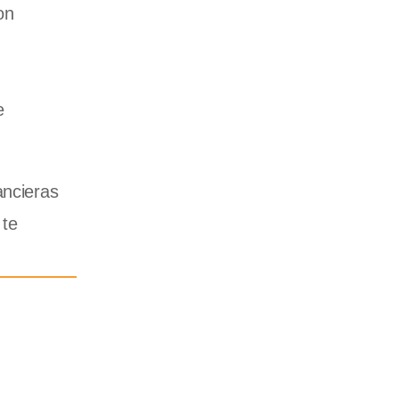
on
e
ancieras
 te