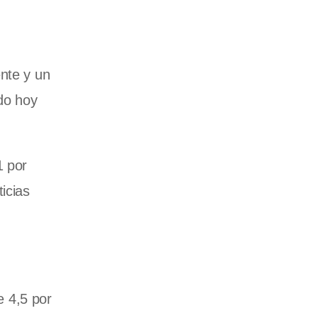
ente y un
ado hoy
1 por
icias
e 4,5 por