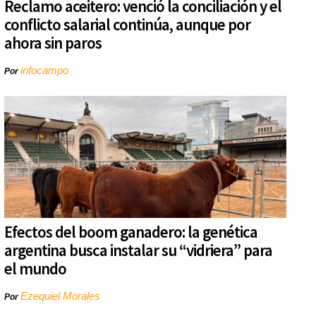
Reclamo aceitero: venció la conciliación y el
conflicto salarial continúa, aunque por
ahora sin paros
infocampo
Por
Efectos del boom ganadero: la genética
argentina busca instalar su “vidriera” para
el mundo
Ezequiel Morales
Por