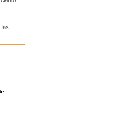
ciento,
 las
te.