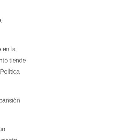
a
 en la
nto tiende
Política
xpansión
un