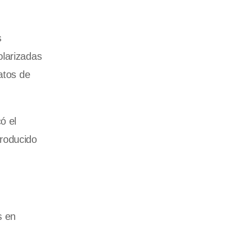
s
olarizadas
atos de
ó el
producido
s en