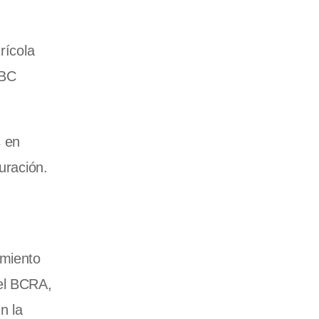
rícola
CBC
s en
uración.
amiento
del BCRA,
n la