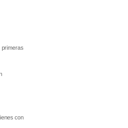
s primeras
n
bienes con