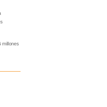
a
os
 millones