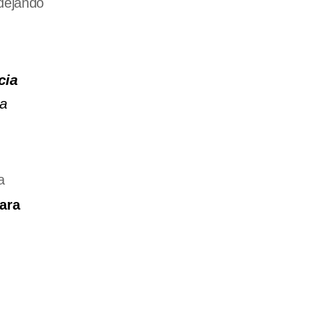
 dejando
cia
 a
a
ara