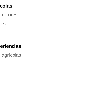
ícolas
 mejores
nes
eriencias
s agrícolas