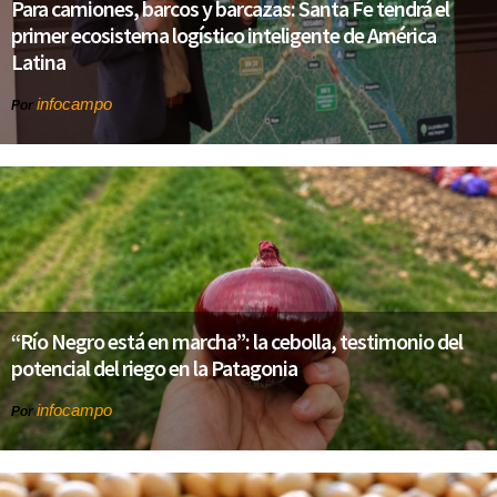
Para camiones, barcos y barcazas: Santa Fe tendrá el
primer ecosistema logístico inteligente de América
Latina
infocampo
Por
“Río Negro está en marcha”: la cebolla, testimonio del
potencial del riego en la Patagonia
infocampo
Por